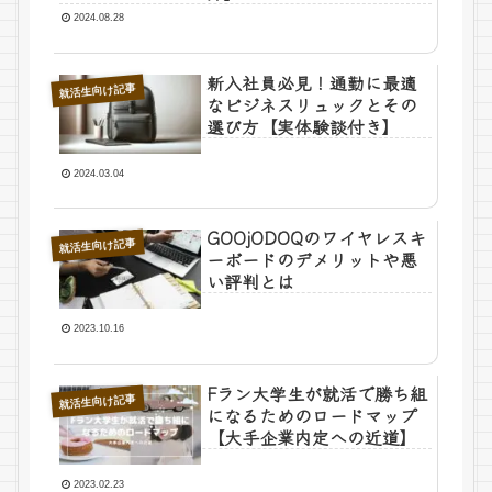
2024.08.28
新入社員必見！通勤に最適
就活生向け記事
なビジネスリュックとその
選び方【実体験談付き】
2024.03.04
GOOjODOQのワイヤレスキ
就活生向け記事
ーボードのデメリットや悪
い評判とは
2023.10.16
Fラン大学生が就活で勝ち組
就活生向け記事
になるためのロードマップ
【大手企業内定への近道】
2023.02.23