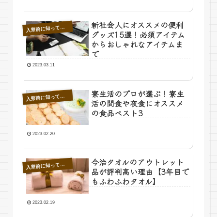
新社会人にオススメの便利
寮前に知っておきたいこと
入
グッズ15選！必須アイテム
からおしゃれなアイテムま
で
2023.03.11
寮生活のプロが選ぶ！寮生
寮前に知っておきたいこと
入
活の間食や夜食にオススメ
の食品ベスト3
2023.02.20
今治タオルのアウトレット
寮前に知っておきたいこと
入
品が評判高い理由【3年目で
もふわふわタオル】
2023.02.19